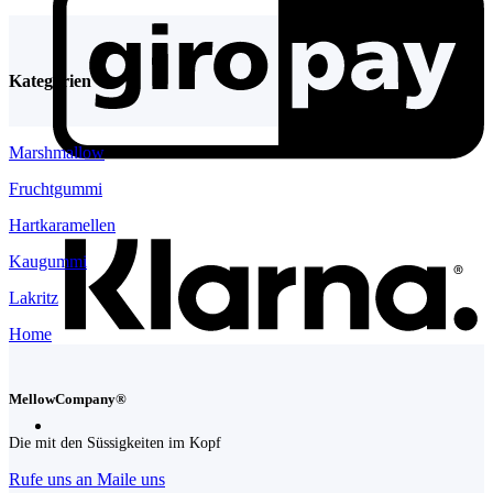
Kategorien
Marshmallow
K
Fruchtgummi
Hartkaramellen
Kaugummi
Lakritz
Home
MellowCompany®
Die mit den Süssigkeiten im Kopf
Rufe uns an
Maile uns